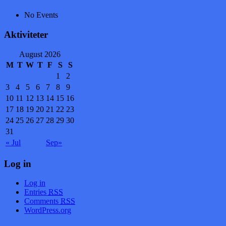
No Events
Aktiviteter
August 2026
M
T
W
T
F
S
S
1
2
3
4
5
6
7
8
9
10
11
12
13
14
15
16
17
18
19
20
21
22
23
24
25
26
27
28
29
30
31
« Jul
Sep»
Log in
Log in
Entries
RSS
Comments
RSS
WordPress.org