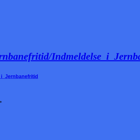
ernbanefritid/Indmeldelse_i_Jern
i_Jernbanefritid
*