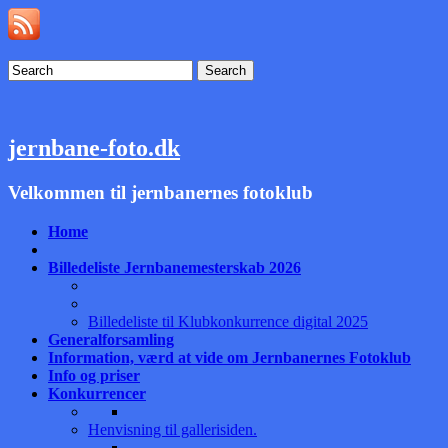
Search
jernbane-foto.dk
Velkommen til jernbanernes fotoklub
Home
Billedeliste Jernbanemesterskab 2026
Billedeliste til Klubkonkurrence digital 2025
Generalforsamling
Information, værd at vide om Jernbanernes Fotoklub
Info og priser
Konkurrencer
Henvisning til gallerisiden.