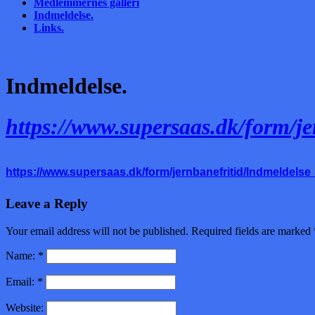
Medlemmernes galleri
Indmeldelse.
Links.
Indmeldelse.
https://www.supersaas.dk/form/j
https://www.supersaas.dk/form/jernbanefritid/Indmeldelse_
Leave a Reply
Your email address will not be published. Required fields are marked
Name:
*
Email:
*
Website: