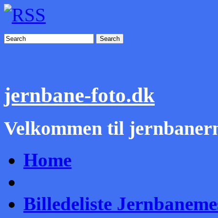
Search
jernbane-foto.dk
Velkommen til jernbanern
Home
Billedeliste Jernbanem