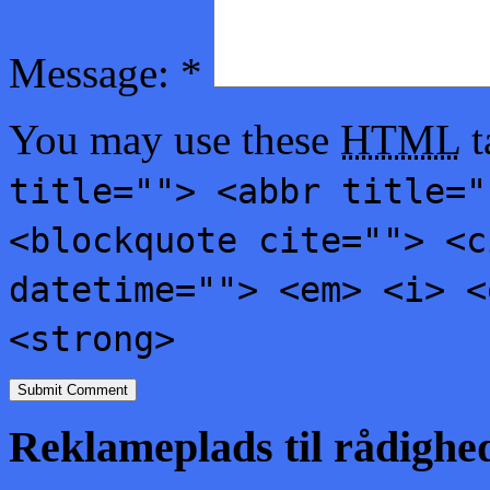
Message:
*
You may use these
HTML
t
title=""> <abbr title="
<blockquote cite=""> <c
datetime=""> <em> <i> <
<strong>
Reklameplads til rådighe