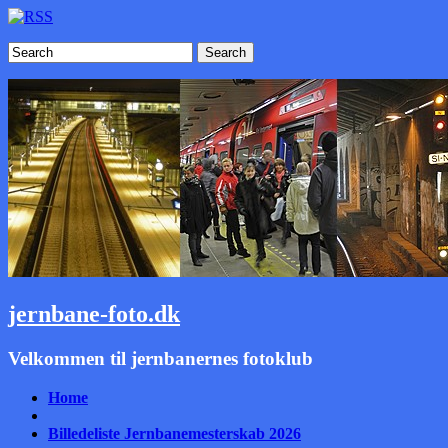
Search
jernbane-foto.dk
Velkommen til jernbanernes fotoklub
Home
Billedeliste Jernbanemesterskab 2026