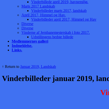
Vinderbillede april 2019, havnemiljø.
Marts 2017 Landskab
Vinderbilleder marts 2017, landskab
April 2017, Himmel og Hav.
Vinderbilleder april 2017, Himmel og Hav
Diverse
Diverse
Vinderne af Jernbanemesterskab i foto 2017.
Udstillingens bedste billede
Medlemmernes galleri
Indmeldelse.
Links.
↑ Return to
Januar 2019, Landskab
Vinderbilleder januar 2019, lan
Vi