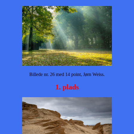
Billede nr. 26 med 14 point, Jørn Weiss.
1. plads