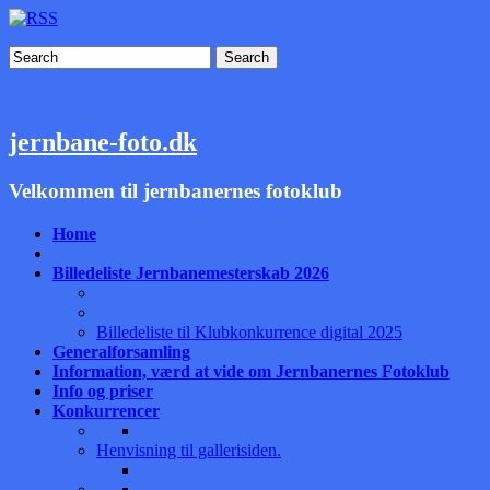
Search
jernbane-foto.dk
Velkommen til jernbanernes fotoklub
Home
Billedeliste Jernbanemesterskab 2026
Billedeliste til Klubkonkurrence digital 2025
Generalforsamling
Information, værd at vide om Jernbanernes Fotoklub
Info og priser
Konkurrencer
Henvisning til gallerisiden.