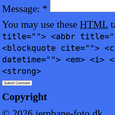
Message:
*
You may use these
HTML
t
title=""> <abbr title="
<blockquote cite=""> <c
datetime=""> <em> <i> <
<strong>
Copyright
© 2026 jernbane-foto.dk.