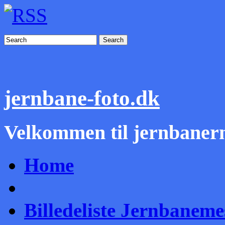
Search
jernbane-foto.dk
Velkommen til jernbanern
Home
Billedeliste Jernbanem