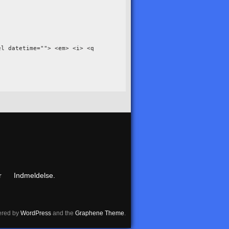
el datetime=""> <em> <i> <q
r
Indmeldelse.
red by
WordPress
and the
Graphene Theme
.