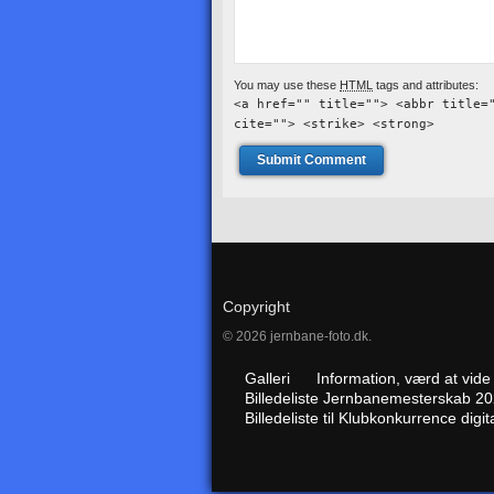
You may use these
HTML
tags and attributes:
<a href="" title=""> <abbr title=
cite=""> <strike> <strong>
Copyright
© 2026 jernbane-foto.dk.
Galleri
Information, værd at vid
Billedeliste Jernbanemesterskab 2
Billedeliste til Klubkonkurrence digi