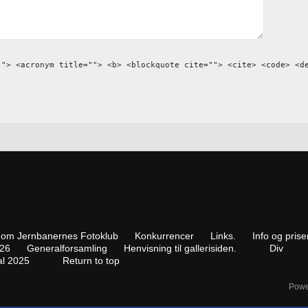
""> <acronym title=""> <b> <blockquote cite=""> <cite> <code> <d
e om Jernbanernes Fotoklub
Konkurrencer
Links.
Info og prise
026
Generalforsamling
Henvisning til gallerisiden.
Div
tal 2025
Return to top
Powe