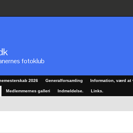
dk
anernes fotoklub
anemesterskab 2026
Generalforsamling
Information, værd at
Medlemmernes galleri
Indmeldelse.
Links.