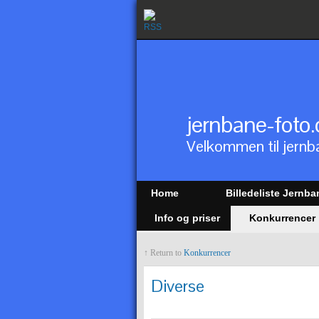
jernbane-foto.
Velkommen til jernb
Home
Billedeliste Jernb
Info og priser
Konkurrencer
↑ Return to
Konkurrencer
Diverse