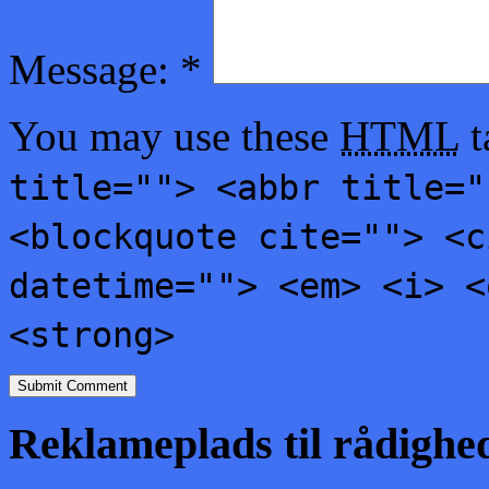
Message:
*
You may use these
HTML
t
title=""> <abbr title="
<blockquote cite=""> <c
datetime=""> <em> <i> <
<strong>
Reklameplads til rådighe