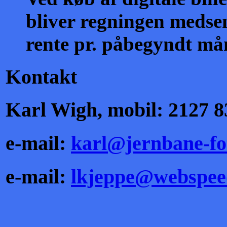
bliver regningen medsen
rente pr. påbegyndt må
Kontakt
Karl Wigh, mobil: 2127 8
e-mail:
karl@jernbane-fo
e-mail:
lkjeppe@webspee