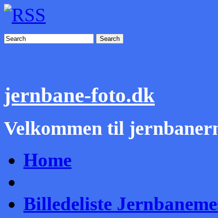
Search
jernbane-foto.dk
Velkommen til jernbanern
Home
Billedeliste Jernbanem