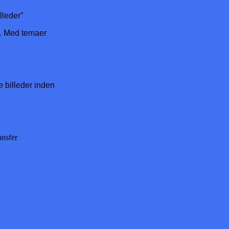
lleder”
t. Med temaer
ge billeder inden
ansfer