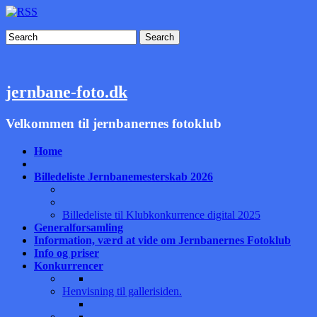
Search
jernbane-foto.dk
Velkommen til jernbanernes fotoklub
Home
Billedeliste Jernbanemesterskab 2026
Billedeliste til Klubkonkurrence digital 2025
Generalforsamling
Information, værd at vide om Jernbanernes Fotoklub
Info og priser
Konkurrencer
Henvisning til gallerisiden.