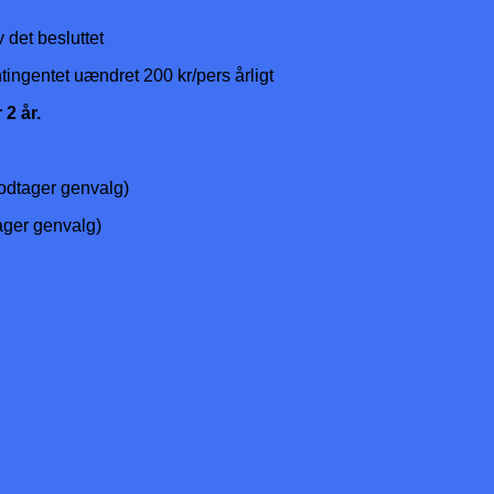
 det besluttet
ntingentet uændret 200 kr/pers årligt
 2 år.
odtager genvalg)
ager genvalg)